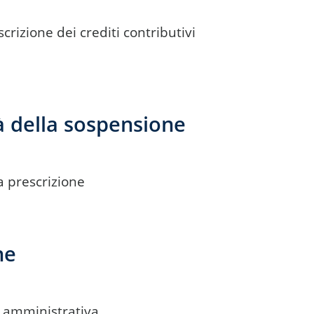
crizione dei crediti contributivi
à della sospensione
a prescrizione
ne
à amministrativa