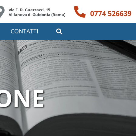
via F. D. Guerrazzi, 15
0774 526639
Villanova di Guidonia (Roma)
CONTATTI
IONE