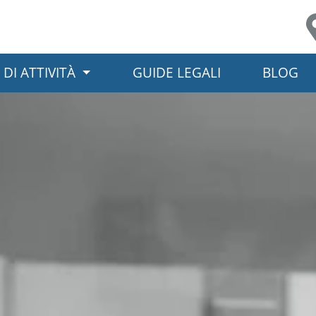
Link per l'accessibilità
Vai ai contenuti principali
Vai ai contatti
 DI ATTIVITÀ
GUIDE LEGALI
BLOG