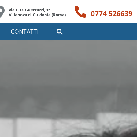
via F. D. Guerrazzi, 15
0774 526639
Villanova di Guidonia (Roma)
CONTATTI