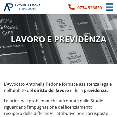
0774 526639
Link per l'accessibilità
Vai ai contenuti principali
Vai ai contatti
LAVORO E PREVIDENZA
L’Avvocato Antonella Pedone fornisce assistenza legale
nell’ambito del
diritto del lavoro
e della
previdenza
.
Le principali problematiche affrontate dallo Studio
riguardano l’impugnazione del licenziamento, il
recupero delle differenze retributive non corrisposte