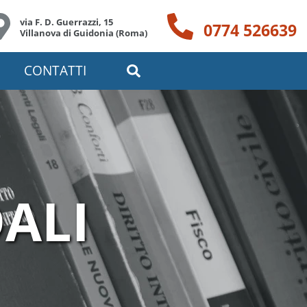
via F. D. Guerrazzi, 15
0774 526639
Villanova di Guidonia (Roma)
CONTATTI
DALI