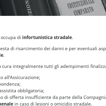
i occupa di
infortunistica stradale
.
iesta di risarcimento dei danni e per eventuali aspe
le
.
dio cura integralmente tutti gli adempimenti finaliz
to all’Assicurazione;
spondenza;
assistita obbligatoria;
aso di offerta insufficiente da parte della Compagni
penale
in caso di lesioni o omicidio stradale.