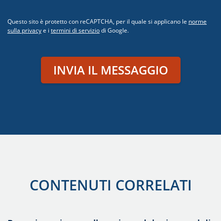
Questo sito è protetto con reCAPTCHA, per il quale si applicano le
norme
sulla privacy
e i
termini di servizio
di Google.
INVIA IL MESSAGGIO
CONTENUTI CORRELATI