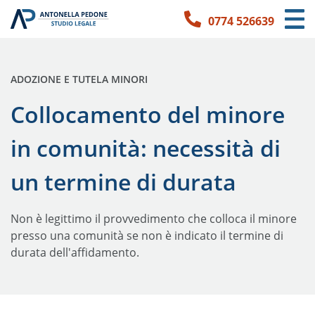
0774 526639
Link per l'accessibilità
Vai ai contenuti principali
Vai ai contatti
PUBBLICATO IN:
ADOZIONE E TUTELA MINORI
Collocamento del minore
in comunità: necessità di
un termine di durata
Non è legittimo il provvedimento che colloca il minore
presso una comunità se non è indicato il termine di
durata dell'affidamento.