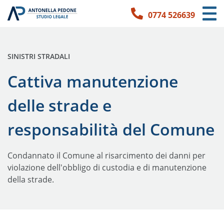
0774 526639
Link per l'accessibilità
Vai ai contenuti principali
Vai ai contatti
PUBBLICATO IN:
SINISTRI STRADALI
Cattiva manutenzione
delle strade e
responsabilità del Comune
Condannato il Comune al risarcimento dei danni per
violazione dell'obbligo di custodia e di manutenzione
della strade.