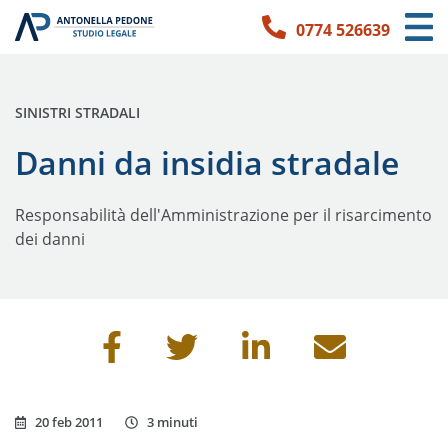
0774 526639
Link per l'accessibilità
Vai ai contenuti principali
Vai ai contatti
PUBBLICATO IN:
SINISTRI STRADALI
Danni da insidia stradale
Responsabilità dell'Amministrazione per il risarcimento
dei danni
Condividi questa pagina
20 feb 2011
3 minuti