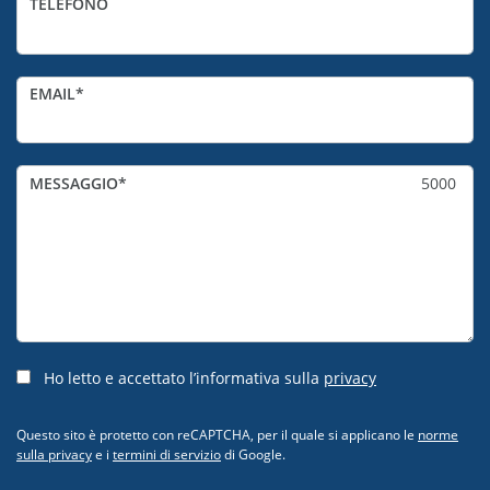
TELEFONO
EMAIL
MESSAGGIO
5000
Ho letto e accettato l’informativa sulla
privacy
Questo sito è protetto con reCAPTCHA, per il quale si applicano le
norme
sulla privacy
e i
termini di servizio
di Google.