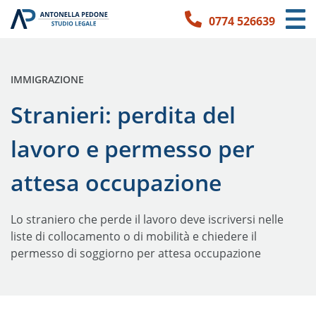
0774 526639
Link per l'accessibilità
Vai ai contenuti principali
Vai ai contatti
PUBBLICATO IN:
IMMIGRAZIONE
Stranieri: perdita del
lavoro e permesso per
attesa occupazione
Lo straniero che perde il lavoro deve iscriversi nelle
liste di collocamento o di mobilità e chiedere il
permesso di soggiorno per attesa occupazione