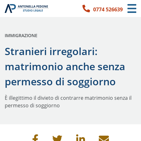
0774 526639
Link per l'accessibilità
Vai ai contenuti principali
Vai ai contatti
PUBBLICATO IN:
IMMIGRAZIONE
Stranieri irregolari:
matrimonio anche senza
permesso di soggiorno
È illegittimo il divieto di contrarre matrimonio senza il
permesso di soggiorno
Condividi questa pagina