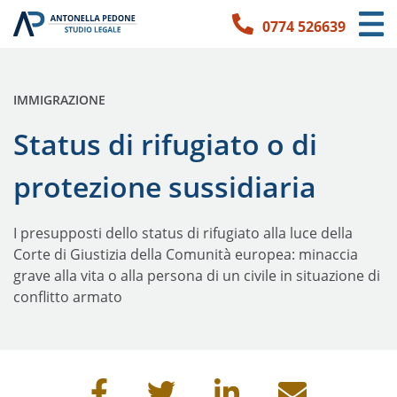
0774 526639
Link per l'accessibilità
Vai ai contenuti principali
Vai ai contatti
PUBBLICATO IN:
IMMIGRAZIONE
Status di rifugiato o di
protezione sussidiaria
I presupposti dello status di rifugiato alla luce della
Corte di Giustizia della Comunità europea: minaccia
grave alla vita o alla persona di un civile in situazione di
conflitto armato
Condividi questa pagina