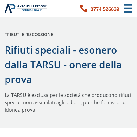
0774 526639
Link per l'accessibilità
Vai ai contenuti principali
Vai ai contatti
PUBBLICATO IN:
TRIBUTI E RISCOSSIONE
Rifiuti speciali - esonero
dalla TARSU - onere della
prova
La TARSU è esclusa per le società che producono rifiuti
speciali non assimilati agli urbani, purchè forniscano
idonea prova