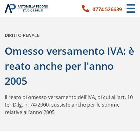
0774 526639
Link per l'accessibilità
Vai ai contenuti principali
Vai ai contatti
PUBBLICATO IN:
DIRITTO PENALE
Omesso versamento IVA: è
reato anche per l'anno
2005
Il reato di omesso versamento dell'IVA, di cui all'art. 10
ter D.lg. n. 74/2000, sussiste anche per le somme
relative all'anno 2005