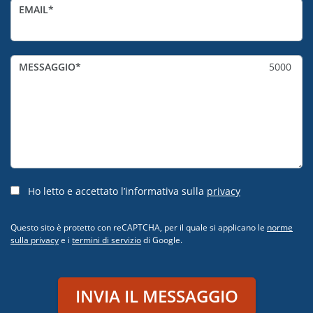
EMAIL
MESSAGGIO
5000
Ho letto e accettato l’informativa sulla
privacy
Questo sito è protetto con reCAPTCHA, per il quale si applicano le
norme
sulla privacy
e i
termini di servizio
di Google.
INVIA IL MESSAGGIO