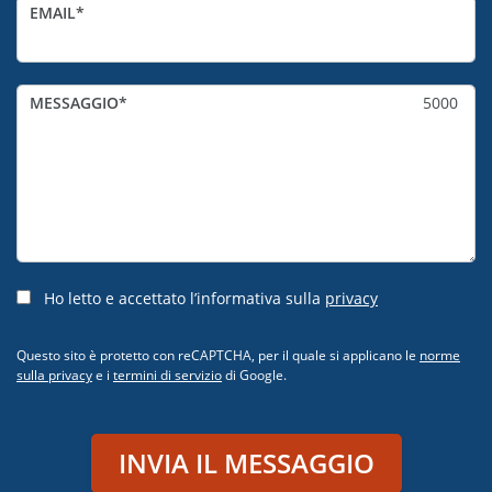
EMAIL
MESSAGGIO
5000
Ho letto e accettato l’informativa sulla
privacy
Questo sito è protetto con reCAPTCHA, per il quale si applicano le
norme
sulla privacy
e i
termini di servizio
di Google.
INVIA IL MESSAGGIO