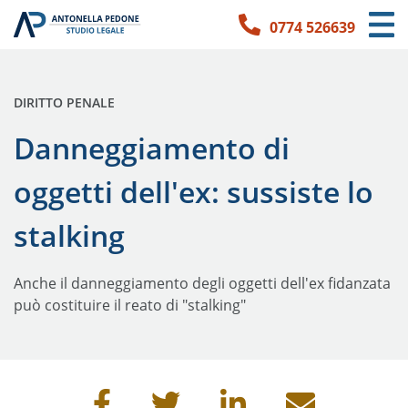
0774 526639
Link per l'accessibilità
Vai ai contenuti principali
Vai ai contatti
PUBBLICATO IN:
DIRITTO PENALE
Danneggiamento di
oggetti dell'ex: sussiste lo
stalking
Anche il danneggiamento degli oggetti dell'ex fidanzata
può costituire il reato di "stalking"
Condividi questa pagina