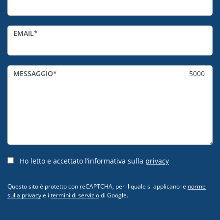
EMAIL
MESSAGGIO
5000
Ho letto e accettato l’informativa sulla
privacy
Questo sito è protetto con reCAPTCHA, per il quale si applicano le
norme
sulla privacy
e i
termini di servizio
di Google.