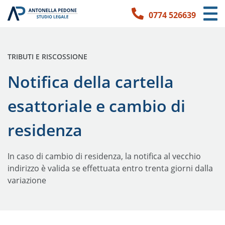
0774 526639
Link per l'accessibilità
Vai ai contenuti principali
Vai ai contatti
PUBBLICATO IN:
TRIBUTI E RISCOSSIONE
Notifica della cartella
esattoriale e cambio di
residenza
In caso di cambio di residenza, la notifica al vecchio
indirizzo è valida se effettuata entro trenta giorni dalla
variazione