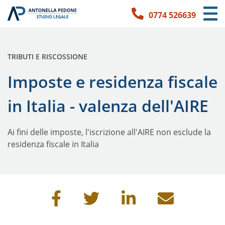
0774 526639
Link per l'accessibilità
Vai ai contenuti principali
Vai ai contatti
PUBBLICATO IN:
TRIBUTI E RISCOSSIONE
Imposte e residenza fiscale
in Italia - valenza dell'AIRE
Ai fini delle imposte, l'iscrizione all'AIRE non esclude la
residenza fiscale in Italia
Condividi questa pagina