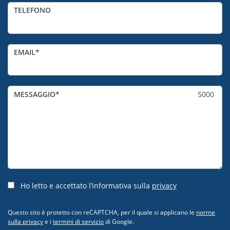
TELEFONO
EMAIL
MESSAGGIO
5000
Ho letto e accettato l’informativa sulla
privacy
Questo sito è protetto con reCAPTCHA, per il quale si applicano le
norme
sulla privacy
e i
termini di servizio
di Google.