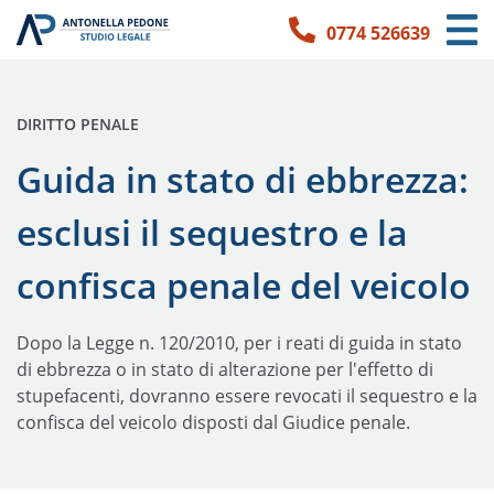
0774 526639
Link per l'accessibilità
Vai ai contenuti principali
Vai ai contatti
PUBBLICATO IN:
DIRITTO PENALE
Guida in stato di ebbrezza:
esclusi il sequestro e la
confisca penale del veicolo
Dopo la Legge n. 120/2010, per i reati di guida in stato
di ebbrezza o in stato di alterazione per l'effetto di
stupefacenti, dovranno essere revocati il sequestro e la
confisca del veicolo disposti dal Giudice penale.