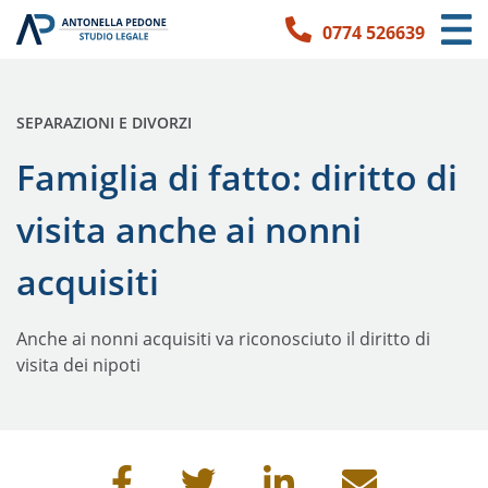
0774 526639
Link per l'accessibilità
Vai ai contenuti principali
Vai ai contatti
PUBBLICATO IN:
SEPARAZIONI E DIVORZI
Famiglia di fatto: diritto di
visita anche ai nonni
acquisiti
Anche ai nonni acquisiti va riconosciuto il diritto di
visita dei nipoti
Condividi questa pagina