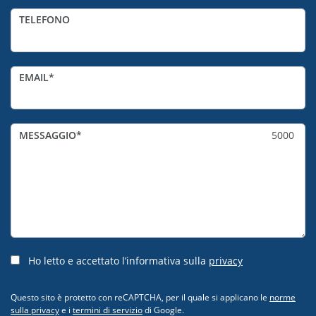
TELEFONO
EMAIL
MESSAGGIO
5000
Ho letto e accettato l’informativa sulla
privacy
Questo sito è protetto con reCAPTCHA, per il quale si applicano le
norme
sulla privacy
e i
termini di servizio
di Google.