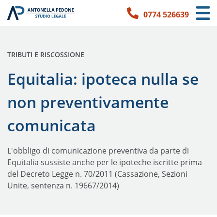
0774 526639
Link per l'accessibilità
Vai ai contenuti principali
Vai ai contatti
PUBBLICATO IN:
TRIBUTI E RISCOSSIONE
Equitalia: ipoteca nulla se
non preventivamente
comunicata
L'obbligo di comunicazione preventiva da parte di
Equitalia sussiste anche per le ipoteche iscritte prima
del Decreto Legge n. 70/2011 (Cassazione, Sezioni
Unite, sentenza n. 19667/2014)