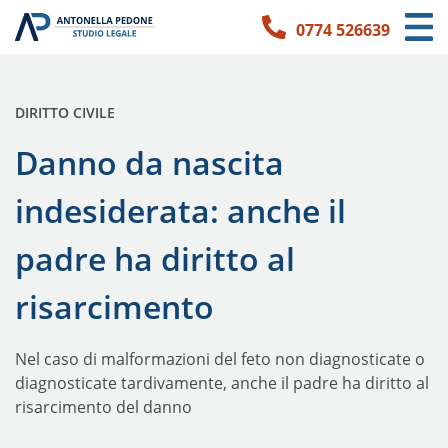
0774 526639
Link per l'accessibilità
Vai ai contenuti principali
Vai ai contatti
PUBBLICATO IN:
DIRITTO CIVILE
Danno da nascita
indesiderata: anche il
padre ha diritto al
risarcimento
Nel caso di malformazioni del feto non diagnosticate o
diagnosticate tardivamente, anche il padre ha diritto al
risarcimento del danno