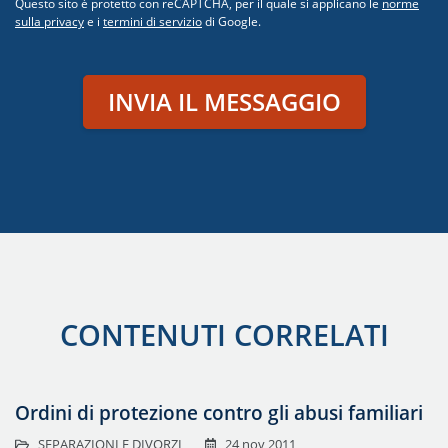
Questo sito è protetto con reCAPTCHA, per il quale si applicano le
norme
sulla privacy
e i
termini di servizio
di Google.
INVIA IL MESSAGGIO
CONTENUTI CORRELATI
Ordini di protezione contro gli abusi familiari
SEPARAZIONI E DIVORZI
24 nov 2011