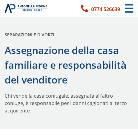
0774 526639
Link per l'accessibilità
Vai ai contenuti principali
Vai ai contatti
PUBBLICATO IN:
SEPARAZIONI E DIVORZI
Assegnazione della casa
familiare e responsabilità
del venditore
Chi vende la casa coniugale, assegnata all'altro
coniuge, è responsabile per i danni cagionati al terzo
acquirente