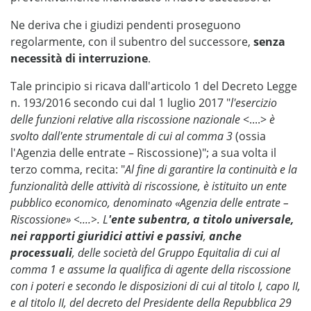
Ne deriva che i giudizi pendenti proseguono
regolarmente, con il subentro del successore,
senza
necessità di interruzione
.
Tale principio si ricava dall'articolo 1 del Decreto Legge
n. 193/2016 secondo cui dal 1 luglio 2017 "
l'esercizio
delle funzioni relative alla riscossione nazionale
<....>
è
svolto dall'ente strumentale di cui al comma 3
(ossia
l'Agenzia delle entrate – Riscossione)"; a sua volta il
terzo comma, recita: "
Al fine di garantire la continuità e la
funzionalità delle attività di riscossione, è istituito un ente
pubblico economico, denominato «Agenzia delle entrate –
Riscossione» <....>. L
'ente subentra, a titolo universale,
nei rapporti giuridici attivi e passivi
,
anche
processuali
, delle società del Gruppo Equitalia di cui al
comma 1 e assume la qualifica di agente della riscossione
con i poteri e secondo le disposizioni di cui al titolo I, capo II,
e al titolo II, del decreto del Presidente della Repubblica 29