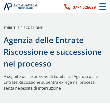
0774 526639
Link per l'accessibilità
Vai ai contenuti principali
Vai ai contatti
PUBBLICATO IN:
TRIBUTI E RISCOSSIONE
Agenzia delle Entrate
Riscossione e successione
nel processo
A seguito dell'estinzione di Equitalia, l'Agenzia delle
Entrate Riscossione subentra ex lege nei processi
senza necessità di interruzione