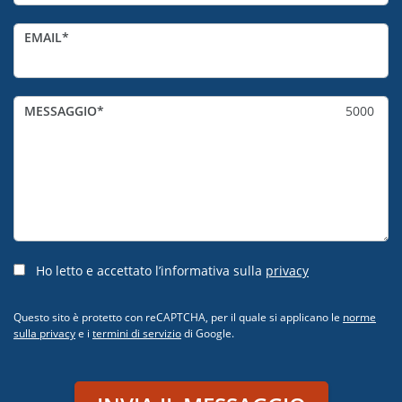
EMAIL
MESSAGGIO
5000
Ho letto e accettato l’informativa sulla
privacy
Questo sito è protetto con reCAPTCHA, per il quale si applicano le
norme
sulla privacy
e i
termini di servizio
di Google.