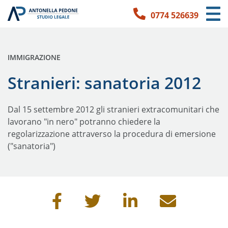
0774 526639
Link per l'accessibilità
Vai ai contenuti principali
Vai ai contatti
PUBBLICATA IN:
IMMIGRAZIONE
Stranieri: sanatoria 2012
Dal 15 settembre 2012 gli stranieri extracomunitari che
lavorano "in nero" potranno chiedere la
regolarizzazione attraverso la procedura di emersione
("sanatoria")
Condividi questa pagina