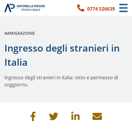
0774 526639
Link per l'accessibilità
Vai ai contenuti principali
Vai ai contatti
PUBBLICATA IN:
IMMIGRAZIONE
Ingresso degli stranieri in
Italia
Ingresso degli stranieri in Italia: visto e permesso di
soggiorno.
Condividi questa pagina