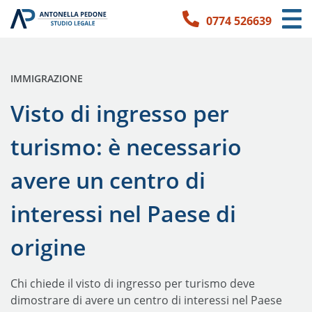
0774 526639
Link per l'accessibilità
Vai ai contenuti principali
Vai ai contatti
PUBBLICATO IN:
IMMIGRAZIONE
Visto di ingresso per
turismo: è necessario
avere un centro di
interessi nel Paese di
origine
Chi chiede il visto di ingresso per turismo deve
dimostrare di avere un centro di interessi nel Paese