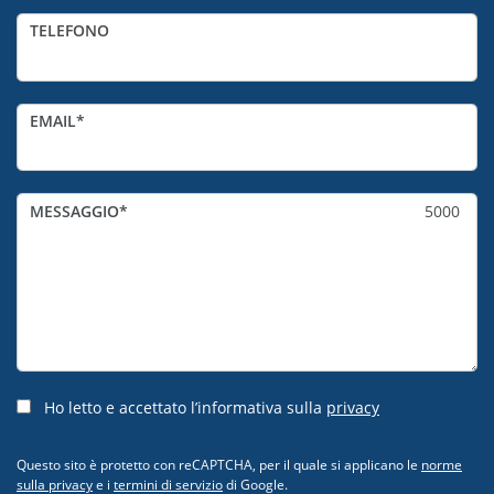
TELEFONO
EMAIL
MESSAGGIO
5000
Ho letto e accettato l’informativa sulla
privacy
Questo sito è protetto con reCAPTCHA, per il quale si applicano le
norme
sulla privacy
e i
termini di servizio
di Google.