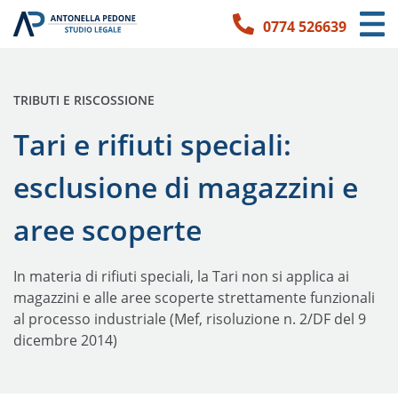
0774 526639
Link per l'accessibilità
Vai ai contenuti principali
Vai ai contatti
PUBBLICATO IN:
TRIBUTI E RISCOSSIONE
Tari e rifiuti speciali:
esclusione di magazzini e
aree scoperte
In materia di rifiuti speciali, la Tari non si applica ai
magazzini e alle aree scoperte strettamente funzionali
al processo industriale (Mef, risoluzione n. 2/DF del 9
dicembre 2014)