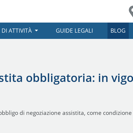
Link per l'accessibilità
Vai ai contenuti principali
Vai ai contatti
 DI ATTIVITÀ
GUIDE LEGALI
BLOG
tita obbligatoria: in vig
obbligo di negoziazione assistita, come condizione d