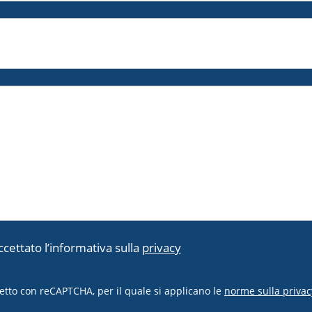
ccettato l’informativa sulla
privacy
etto con reCAPTCHA, per il quale si applicano le
norme sulla privac
.