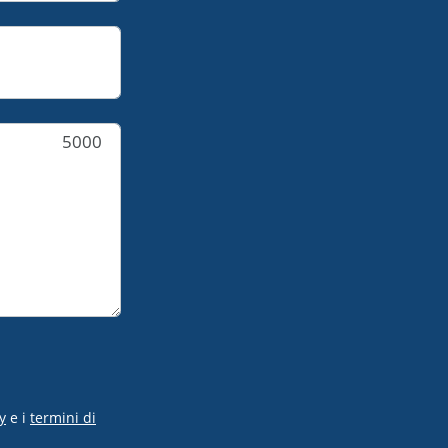
5000
y
e i
termini di