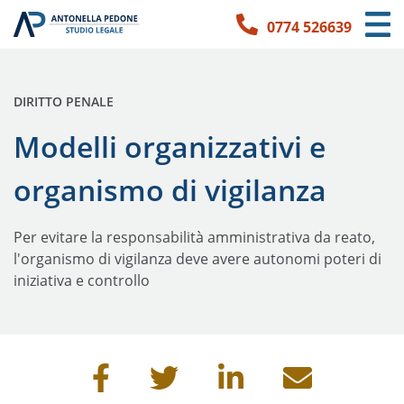
0774 526639
Link per l'accessibilità
Vai ai contenuti principali
Vai ai contatti
PUBBLICATO IN:
DIRITTO PENALE
Modelli organizzativi e
organismo di vigilanza
Per evitare la responsabilità amministrativa da reato,
l'organismo di vigilanza deve avere autonomi poteri di
iniziativa e controllo
Condividi questa pagina