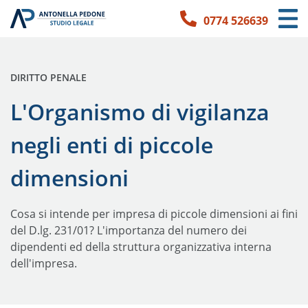
0774 526639
Link per l'accessibilità
Vai ai contenuti principali
Vai ai contatti
PUBBLICATO IN:
DIRITTO PENALE
L'Organismo di vigilanza
negli enti di piccole
dimensioni
Cosa si intende per impresa di piccole dimensioni ai fini
del D.lg. 231/01? L'importanza del numero dei
dipendenti ed della struttura organizzativa interna
dell'impresa.