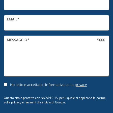
EMAIL
MESSAGGIO
5000
Ho letto e accettato l’informativa sulla
privacy
Questo sito è protetto con reCAPTCHA, per il quale si applicano le
norme
sulla privacy
e i
termini di servizio
di Google.