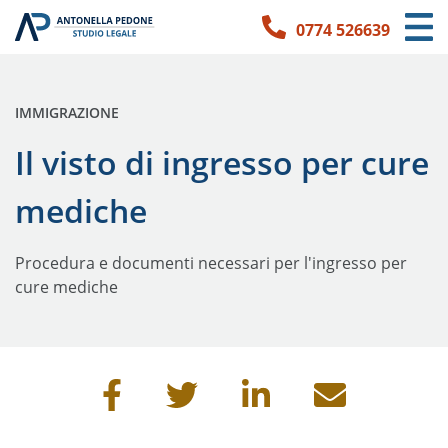
0774 526639
Link per l'accessibilità
Vai ai contenuti principali
Vai ai contatti
PUBBLICATO IN:
IMMIGRAZIONE
Il visto di ingresso per cure
mediche
Procedura e documenti necessari per l'ingresso per
cure mediche
Condividi questa pagina