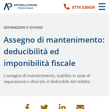
0774 526639
Link per l'accessibilità
Vai ai contenuti principali
Vai ai contatti
PUBBLICATO IN:
SEPARAZIONI E DIVORZI
Assegno di mantenimento:
deducibilità ed
imponibilità fiscale
L'assegno di mantenimento, stabilito in sede di
separazione o divorzio, è deducibile dal reddito
Condividi questa pagina